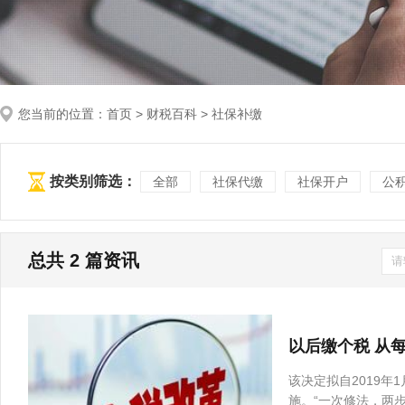
您当前的位置：
首页
>
财税百科
> 社保补缴
按类别筛选：
全部
社保代缴
社保开户
公
总共
2
篇资讯
以后缴个税 从每
该决定拟自2019年
施。“一次修法，两步