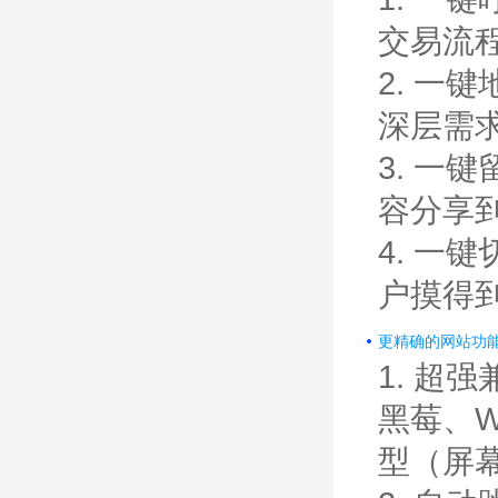
交易流
2. 
深层需
3. 
容分享
4. 
户摸得
更精确的网站功
1. 
黑莓、W
型（屏幕