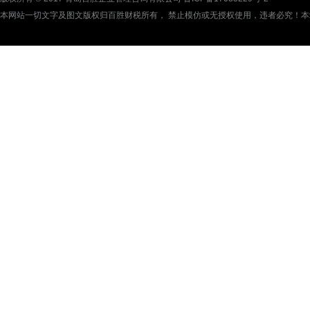
本网站一切文字及图文版权归百胜财税所有， 禁止模仿或无授权使用，违者必究！本