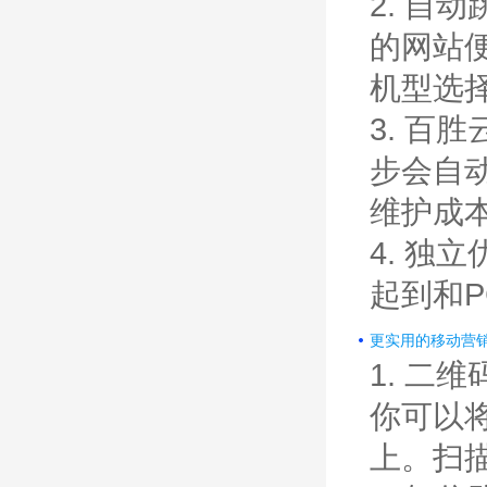
2. 
的网站
机型选
3. 百
步会自
维护成
4. 
起到和
更实用的移动营
1. 
你可以
上。扫