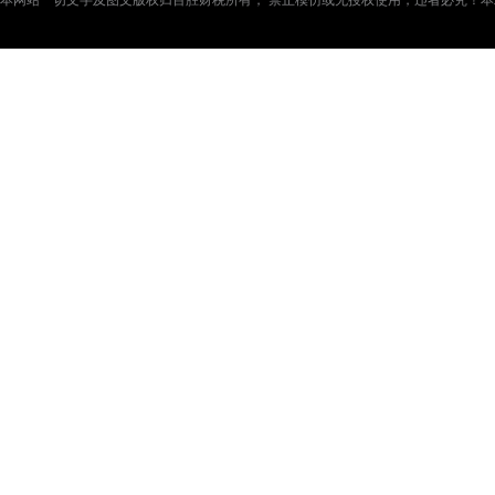
本网站一切文字及图文版权归百胜财税所有， 禁止模仿或无授权使用，违者必究！本