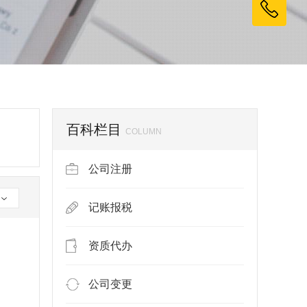
百科栏目
COLUMN
公司注册
记账报税
资质代办
公司变更