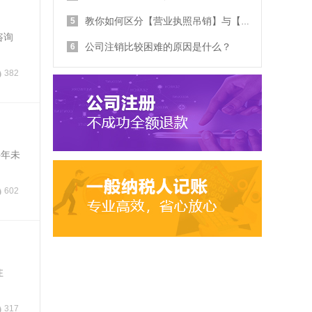
5
教你如何区分【营业执照吊销】与【公司注销】
咨询
公司注销比较困难的原因是什么？
6
382
半年未
602
注
317