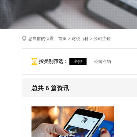
您当前的位置：
首页
>
财税百科
> 公司注销
按类别筛选：
全部
公司注销
总共
6
篇资讯