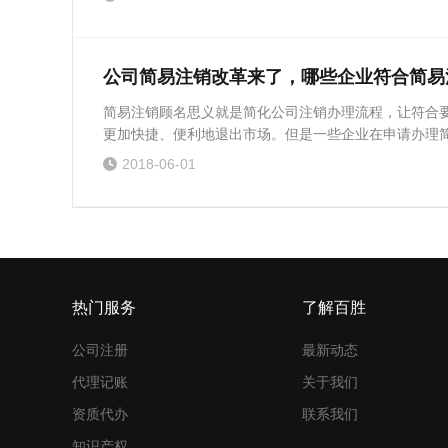
公司简易注销改革来了，哪些企业符合简易
简易注销顾名思义就是简化公司注销办理流程，让符合
更加快捷、便利地退出市场。但是一些企业在申请办理简易
2018-06-01
热门服务
了解百胜
公司注册
最新动态
代理记账
关于我们
资质代办
联系我们
知识产权