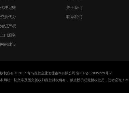
代理记账
关于我们
资质代办
联系我们
知识产权
上门服务
网站建设
版权所有 © 2017 青岛百胜企业管理咨询有限公司
鲁ICP备17035229号-2
本网站一切文字及图文版权归百胜财税所有， 禁止模仿或无授权使用，违者必究！本