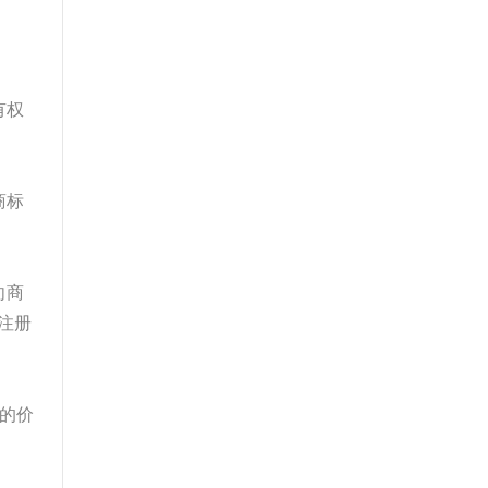
有权
商标
向商
注册
的价