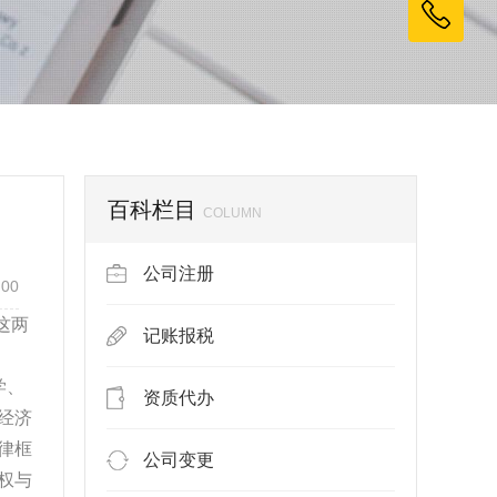
百科栏目
COLUMN
公司注册
:00
这两
记账报税
学、
资质代办
经济
律框
公司变更
权与