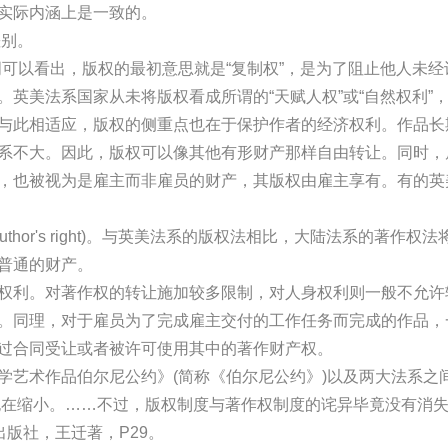
实际内涵上是一致的。
差别。
英文原词可以看出，版权的最初意思就是“复制权”，是为了阻止他人未
英美法系国家从未将版权看成所谓的“天赋人权”或“自然权利”
与此相适应，版权的侧重点也在于保护作者的经济权利。作品长
系不大。因此，版权可以像其他有形财产那样自由转让。同时，
，也被视为是雇主而非雇员的财产，其版权由雇主享有。有的英
thor's right)。与英美法系的版权法相比，大陆法系的著作权法
普通的财产。
权利。对著作权的转让施加较多限制，对人身权利则一般不允许
。同理，对于雇员为了完成雇主交付的工作任务而完成的作品，
过合同受让或者被许可使用其中的著作财产权。
学艺术作品伯尔尼公约》(简称《伯尔尼公约》)以及两大法系之
别也在缩小。……不过，版权制度与著作权制度的诧异毕竟没有消
出版社，王迁著，P29。