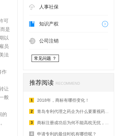
人事社保
经许可
知识产权
，而是
期以
公司注销
雇员
美法
常见问题 ？
将作
推荐阅读
RECOMMEND
转让
一般
2018年，商标有哪些变化！
1
2
青岛专利代理之药企为什么要重视药品外观设计专利？
间的
失。
3
商标注册成功后为何不能高枕无忧，这些你了解吗？
申请专利的最佳时机有哪些呢？
4