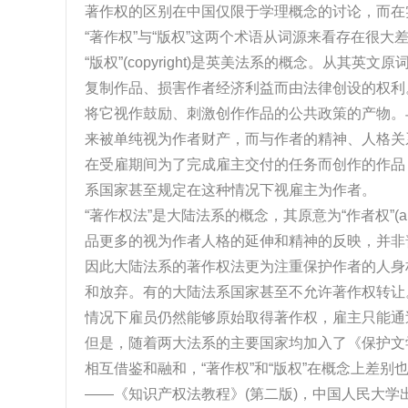
著作权的区别在中国仅限于学理概念的讨论，而在
“著作权”与“版权”这两个术语从词源来看存在很大
“版权”(copyright)是英美法系的概念。从其
复制作品、损害作者经济利益而由法律创设的权利。
将它视作鼓励、刺激创作作品的公共政策的产物。
来被单纯视为作者财产，而与作者的精神、人格关
在受雇期间为了完成雇主交付的任务而创作的作品
系国家甚至规定在这种情况下视雇主为作者。
“著作权法”是大陆法系的概念，其原意为“作者权”(au
品更多的视为作者人格的延伸和精神的反映，并非
因此大陆法系的著作权法更为注重保护作者的人身
和放弃。有的大陆法系国家甚至不允许著作权转让
情况下雇员仍然能够原始取得著作权，雇主只能通
但是，随着两大法系的主要国家均加入了《保护文
相互借鉴和融和，“著作权”和“版权”在概念上差
——《知识产权法教程》(第二版)，中国人民大学